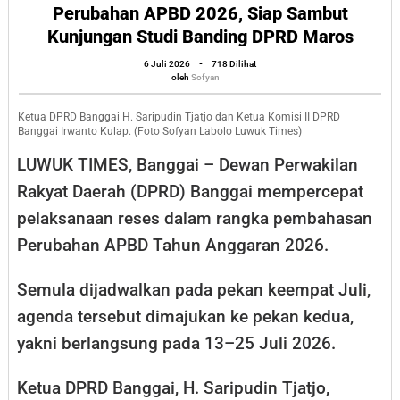
Reses
Perubahan APBD 2026, Siap Sambut
Kunjungan Studi Banding DPRD Maros
Perubahan
APBD
oleh
6 Juli 2026
-
718 Dilihat
Sofyan
oleh
Sofyan
2026,
Siap
Ketua DPRD Banggai H. Saripudin Tjatjo dan Ketua Komisi II DPRD
Banggai Irwanto Kulap. (Foto Sofyan Labolo Luwuk Times)
Sambut
Kunjungan
LUWUK TIMES, Banggai – Dewan Perwakilan
Studi
Rakyat Daerah (DPRD) Banggai mempercepat
Banding
pelaksanaan reses dalam rangka pembahasan
DPRD
Perubahan APBD Tahun Anggaran 2026.
Maros
Semula dijadwalkan pada pekan keempat Juli,
agenda tersebut dimajukan ke pekan kedua,
yakni berlangsung pada 13–25 Juli 2026.
Ketua DPRD Banggai, H. Saripudin Tjatjo,