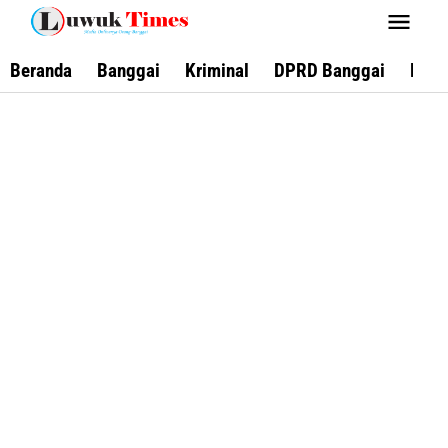
Lewati
ke
konten
Beranda
Banggai
Kriminal
DPRD Banggai
Keca