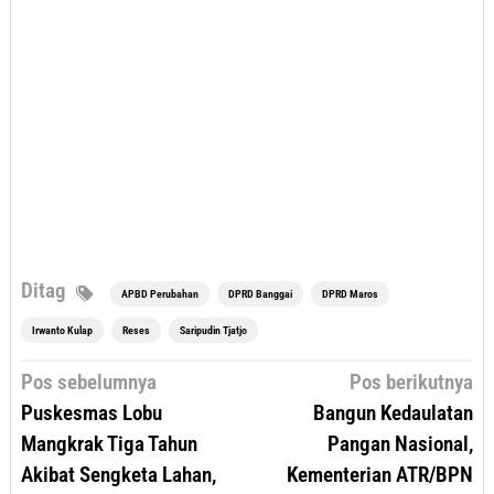
Ditag
APBD Perubahan
DPRD Banggai
DPRD Maros
Irwanto Kulap
Reses
Saripudin Tjatjo
Navigasi
Pos sebelumnya
Pos berikutnya
pos
Puskesmas Lobu
Bangun Kedaulatan
Mangkrak Tiga Tahun
Pangan Nasional,
Akibat Sengketa Lahan,
Kementerian ATR/BPN