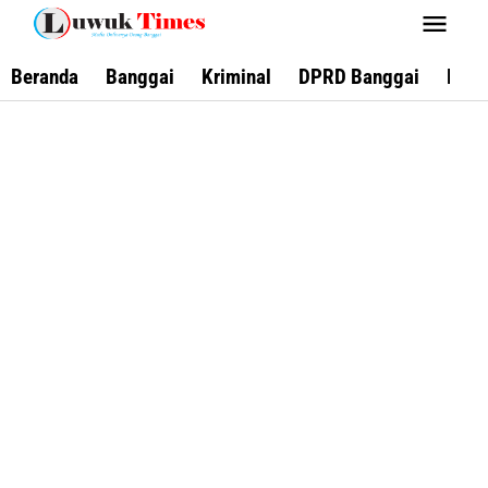
Lewati
ke
konten
Beranda
Banggai
Kriminal
DPRD Banggai
Keca