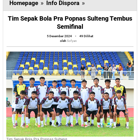
Tim
Homepage
»
Info Dispora
»
Sepak
Tim Sepak Bola Pra Popnas Sulteng Tembus
Bola
Semifinal
Pra
oleh
Popnas
5 Desember 2024
-
49 Dilihat
Sofyan
oleh
Sofyan
Sulteng
Tembus
Semifinal
Tim Sepak Bola Pra Popnas Sulteng