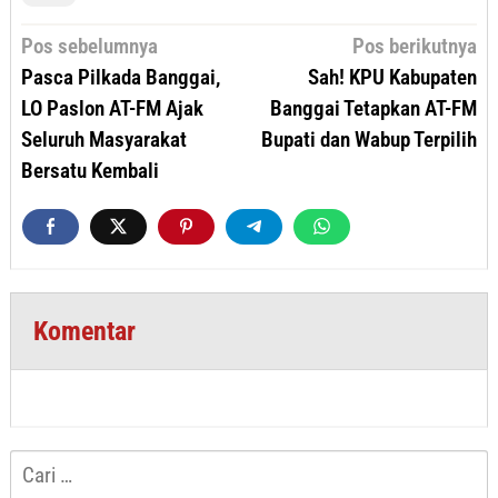
Navigasi
Pos sebelumnya
Pos berikutnya
pos
Pasca Pilkada Banggai,
Sah! KPU Kabupaten
LO Paslon AT-FM Ajak
Banggai Tetapkan AT-FM
Seluruh Masyarakat
Bupati dan Wabup Terpilih
Bersatu Kembali
Komentar
Cari
untuk: