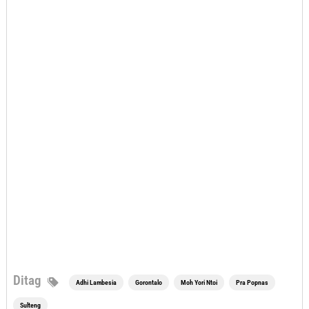
Ditag
Adhi Lambesia
Gorontalo
Moh Yori Ntoi
Pra Popnas
Sulteng