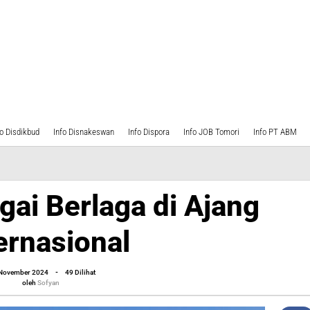
fo Disdikbud
Info Disnakeswan
Info Dispora
Info JOB Tomori
Info PT ABM
gai Berlaga di Ajang
ernasional
oleh
 November 2024
-
49 Dilihat
Sofyan
oleh
Sofyan