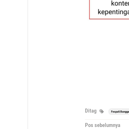
Ditag
Fespati Bangga
Navigasi
Pos sebelumnya