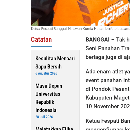
Ketua Fespati Banggai, H. Iswan Kurnia Hasan berfoto bersam
Catatan
BANGGAI
– Tak ha
Seni Panahan Tra
berlaga juga di aj
Kesulitan Mencari
Sapu Bersih
Ada enam atlet ya
6 Agustus 2026
event panahan int
Masa Depan
di Pondok Pesant
Universitas
Kabupaten Magetan
Republik
10 November 202
Indonesia
28 Juli 2026
Ketua Fespati Ban
Meletakkan Etika
mengonfirmasi kei