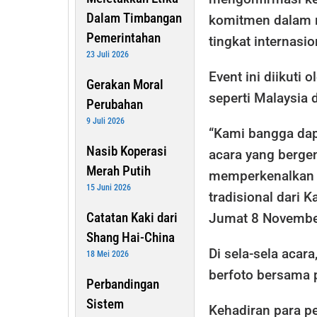
Dalam Timbangan
komitmen dalam m
Pemerintahan
tingkat internasio
23 Juli 2026
Event ini diikuti
Gerakan Moral
seperti Malaysia 
Perubahan
9 Juli 2026
“Kami bangga dapa
Nasib Koperasi
acara yang bergen
Merah Putih
memperkenalkan
15 Juni 2026
tradisional dari 
Catatan Kaki dari
Jumat 8 Novembe
Shang Hai-China
Di sela-sela acar
18 Mei 2026
berfoto bersama 
Perbandingan
Sistem
Kehadiran para 