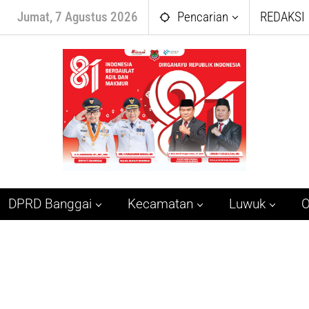
Jumat, 7 Agustus 2026
Pencarian
REDAKSI
DPRD Banggai
Kecamatan
Luwuk
O