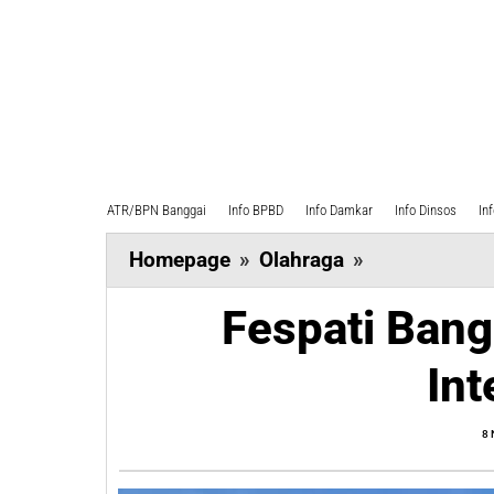
ATR/BPN Banggai
Info BPBD
Info Damkar
Info Dinsos
In
Fespati
Homepage
»
Olahraga
»
Banggai
Fespati Bang
Berlaga
di
Int
Ajang
Internasional
8