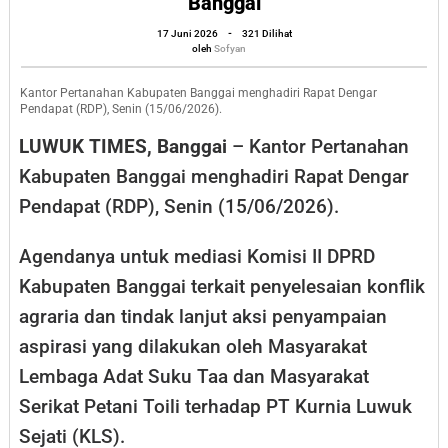
Banggai
dan
oleh
17 Juni 2026
-
321 Dilihat
Mediasi
Sofyan
oleh
Sofyan
Penyeles
Konflik
Kantor Pertanahan Kabupaten Banggai menghadiri Rapat Dengar
Pendapat (RDP), Senin (15/06/2026).
Agraria
LUWUK TIMES, Banggai
– Kantor Pertanahan
di
Kabupaten Banggai menghadiri Rapat Dengar
DPRD
Pendapat (RDP), Senin (15/06/2026).
Banggai
Agendanya untuk mediasi Komisi II DPRD
Kabupaten Banggai terkait penyelesaian konflik
agraria dan tindak lanjut aksi penyampaian
aspirasi yang dilakukan oleh Masyarakat
Lembaga Adat Suku Taa dan Masyarakat
Serikat Petani Toili terhadap PT Kurnia Luwuk
Sejati (KLS).