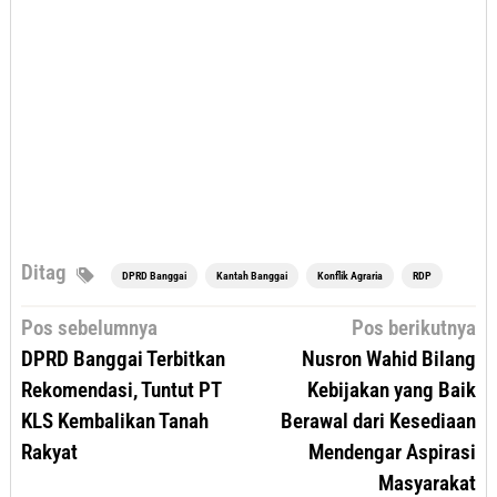
Ditag
DPRD Banggai
Kantah Banggai
Konflik Agraria
RDP
Navigasi
Pos sebelumnya
Pos berikutnya
pos
DPRD Banggai Terbitkan
Nusron Wahid Bilang
Rekomendasi, Tuntut PT
Kebijakan yang Baik
KLS Kembalikan Tanah
Berawal dari Kesediaan
Rakyat
Mendengar Aspirasi
Masyarakat