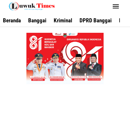
Lewati
ke
konten
Beranda
Banggai
Kriminal
DPRD Banggai
Keca