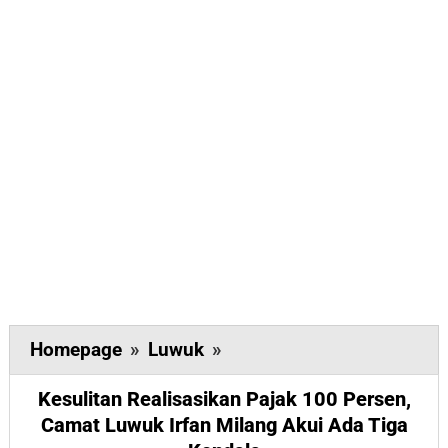
Kesulitan
Homepage
»
Luwuk
»
Realisasikan
Kesulitan Realisasikan Pajak 100 Persen,
Pajak
Camat Luwuk Irfan Milang Akui Ada Tiga
100