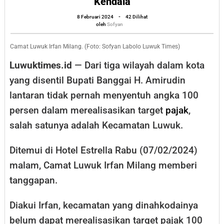
Kendala
Persen,
oleh
8 Februari 2024
-
42 Dilihat
Camat
Sofyan
oleh
Sofyan
Luwuk
Irfan
Camat Luwuk Irfan Milang. (Foto: Sofyan Labolo Luwuk Times)
Milang
Luwuktimes.id
— Dari tiga wilayah dalam kota
Akui
yang disentil Bupati Banggai H. Amirudin
Ada
lantaran tidak pernah menyentuh angka 100
Tiga
persen dalam merealisasikan target
pajak
,
Kendala
salah satunya adalah Kecamatan Luwuk.
Ditemui di Hotel Estrella Rabu (07/02/2024)
malam, Camat Luwuk Irfan Milang memberi
tanggapan.
Diakui Irfan, kecamatan yang dinahkodainya
belum dapat merealisasikan target pajak 100