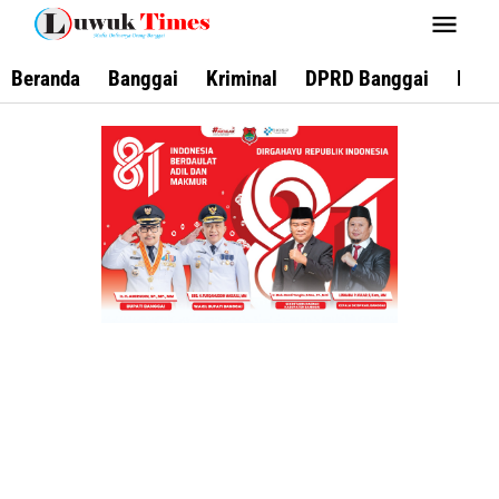
Lewati
ke
konten
Beranda
Banggai
Kriminal
DPRD Banggai
Keca