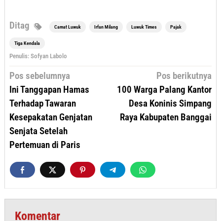
Ditag
Camat Luwuk
Irfan Milang
Luwuk Times
Pajak
Tiga Kendala
Penulis: Sofyan Labolo
Navigasi
Pos sebelumnya
Pos berikutnya
pos
Ini Tanggapan Hamas
100 Warga Palang Kantor
Terhadap Tawaran
Desa Koninis Simpang
Kesepakatan Genjatan
Raya Kabupaten Banggai
Senjata Setelah
Pertemuan di Paris
Komentar