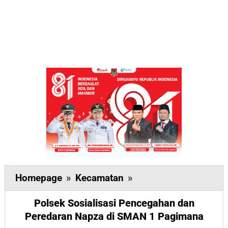
Polsek
Homepage
»
Kecamatan
»
Sosialisasi
Polsek Sosialisasi Pencegahan dan
Pencegahan
Peredaran Napza di SMAN 1 Pagimana
dan