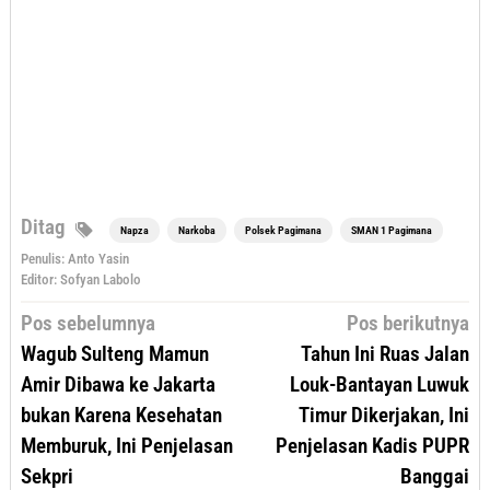
Ditag
Napza
Narkoba
Polsek Pagimana
SMAN 1 Pagimana
Penulis: Anto Yasin
Editor: Sofyan Labolo
Navigasi
Pos sebelumnya
Pos berikutnya
pos
Wagub Sulteng Mamun
Tahun Ini Ruas Jalan
Amir Dibawa ke Jakarta
Louk-Bantayan Luwuk
bukan Karena Kesehatan
Timur Dikerjakan, Ini
Memburuk, Ini Penjelasan
Penjelasan Kadis PUPR
Sekpri
Banggai