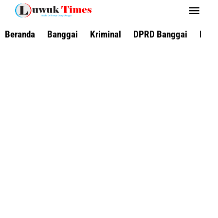
Lewati
ke
konten
Beranda
Banggai
Kriminal
DPRD Banggai
Keca