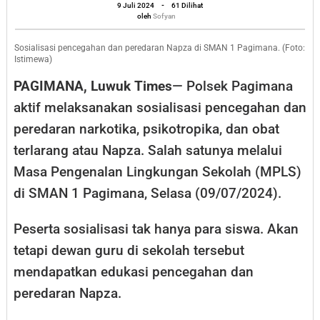
oleh
Peredaran
9 Juli 2024
-
61 Dilihat
Sofyan
oleh
Sofyan
Napza
di
Sosialisasi pencegahan dan peredaran Napza di SMAN 1 Pagimana. (Foto:
Istimewa)
SMAN
PAGIMANA, Luwuk Times
— Polsek Pagimana
1
aktif melaksanakan sosialisasi pencegahan dan
Pagimana
peredaran narkotika, psikotropika, dan obat
terlarang atau Napza. Salah satunya melalui
Masa Pengenalan Lingkungan Sekolah (MPLS)
di SMAN 1 Pagimana, Selasa (09/07/2024).
Peserta sosialisasi tak hanya para siswa. Akan
tetapi dewan guru di sekolah tersebut
mendapatkan edukasi pencegahan dan
peredaran Napza.