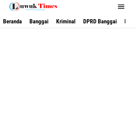
Lewati
ke
konten
Beranda
Banggai
Kriminal
DPRD Banggai
Keca