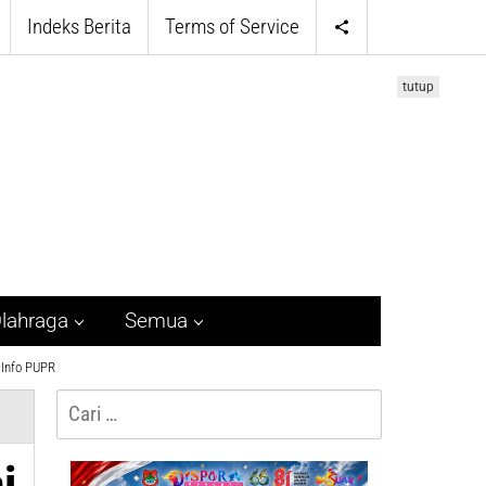
Indeks Berita
Terms of Service
tutup
lahraga
Semua
Info PUPR
Cari
untuk:
i