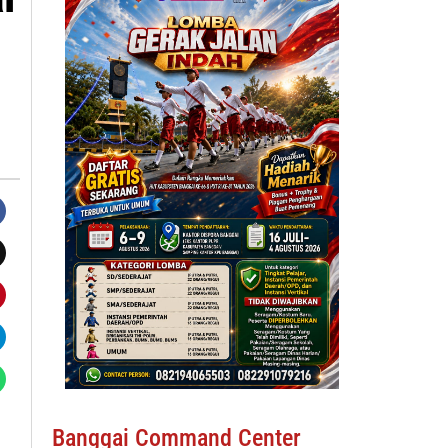
h
Banggai Command Center