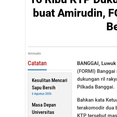
Dukunga
buat Amirudin, 
Ril
Rakyat
B
Banggai
buat
Amirudin
FORMI:
Amirudin
Jumlahn
Catatan
BANGGAI, Luwuk
Masih
Bertamb
(FORMI) Banggai
dukungan ril rak
Kesulitan Mencari
Pilkada Banggai.
Sapu Bersih
6 Agustus 2026
Bahkan kata Ketu
Masa Depan
terakomodir dua 
Universitas
KTP tersebut mas