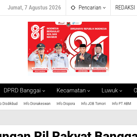
Jumat, 7 Agustus 2026
Pencarian
REDAKSI
DPRD Banggai
Kecamatan
Luwuk
O
fo Disdikbud
Info Disnakeswan
Info Dispora
Info JOB Tomori
Info PT ABM
ngan Ril Rakyat Bangga