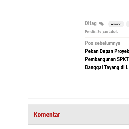
Ditag
Amirudin
Penulis: Sofyan Labolo
Navigasi
Pos sebelumnya
pos
Pekan Depan Proye
Pembangunan SPKT 
Banggai Tayang di 
Komentar