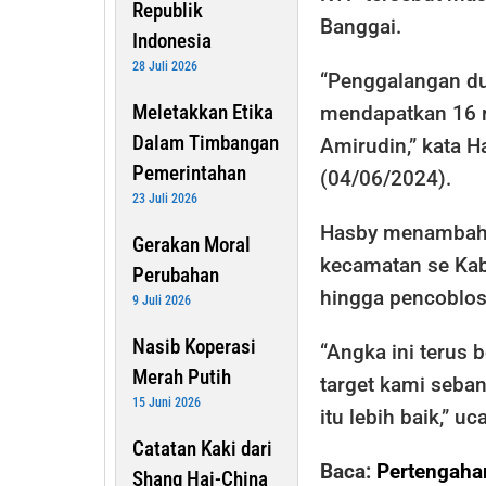
Republik
Banggai.
Indonesia
28 Juli 2026
“Penggalangan du
Meletakkan Etika
mendapatkan 16 ri
Dalam Timbangan
Amirudin,” kata 
Pemerintahan
(04/06/2024).
23 Juli 2026
Hasby menambahk
Gerakan Moral
kecamatan se Kab
Perubahan
hingga pencoblo
9 Juli 2026
Nasib Koperasi
“Angka ini terus
Merah Putih
target kami seba
15 Juni 2026
itu lebih baik,” uc
Catatan Kaki dari
Baca:
Pertengaha
Shang Hai-China