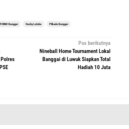
FORMI Banggai
Hasby Latuba
Pilkada Banggai
Pos berikutnya
k
Nineball Home Tournament Lokal
Polres
Banggai di Luwuk Siapkan Total
LPSE
Hadiah 10 Juta