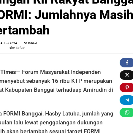
n
FORMI: Jumlahnya Masi
ertambah
oleh
4 Juni 2024
-
51 Dilihat
,
Sofyan
oleh
Sofyan
ya
 Times
— Forum Masyarakat Independen
ah
 menyebut sebanyak 16 ribu KTP merupakan
yat Kabupaten Banggai terhadaap Amirudin di
a FORMI Banggai, Hasby Latuba, jumlah yang
bulan lalu lewat penggalangan dukungan
ih akan bertambah sesuai target FORMI