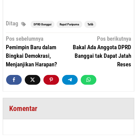
Ditag
DPRD Banggai
Rapat Paripurna
Tatib
Navigasi
Pos sebelumnya
Pos berikutnya
pos
Pemimpin Baru dalam
Bakal Ada Anggota DPRD
Bingkai Demokrasi,
Banggai tak Dapat Jatah
Menjanjikan Harapan?
Reses
Komentar