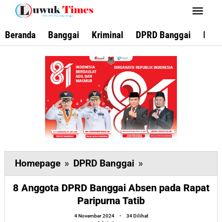
Lewati
ke
konten
Beranda
Banggai
Kriminal
DPRD Banggai
Keca
8
Homepage
»
DPRD Banggai
»
Anggota
8 Anggota DPRD Banggai Absen pada Rapat
DPRD
Paripurna Tatib
Banggai
oleh
Absen
4 November 2024
-
34 Dilihat