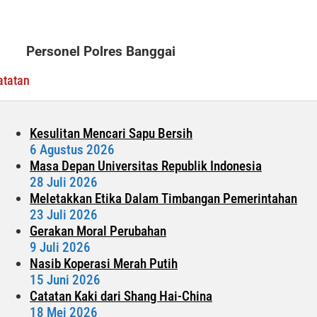
Malam
Pergantian
Tahun,
Personel Polres Banggai
Polres
Banggai
atatan
Siapkan
Ratusan
Personel
Kesulitan Mencari Sapu Bersih
6 Agustus 2026
Masa Depan Universitas Republik Indonesia
28 Juli 2026
Meletakkan Etika Dalam Timbangan Pemerintahan
23 Juli 2026
Gerakan Moral Perubahan
9 Juli 2026
Nasib Koperasi Merah Putih
15 Juni 2026
Catatan Kaki dari Shang Hai-China
18 Mei 2026