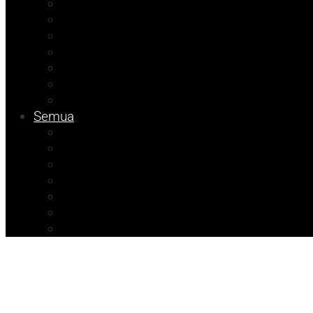
Kolom Herdi
Kolom Muhadam
Kolom Budi
Agenda Beniyanto
Ramadhan Berkah
Info PT ABM
Info Unismuh
Semua
ATR/BPN Banggai 2026
ATR/BPN Banggai
Info BPBD
Info Disnakeswan
Info TPHP
Info Tambang
Info Damkar