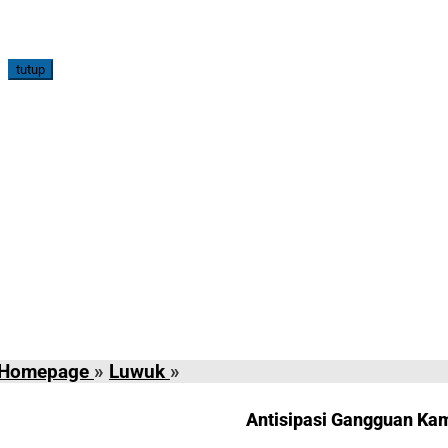
tutup
Antisipasi
Homepage
»
Luwuk
»
Gangguan
Kamtibas
Antisipasi Gangguan Ka
pada