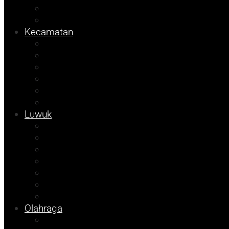
Sulteng
Pemilu
Kecamatan
Sosok
Foto Bicara
Info Dinsos
Info JOB Tomori
Info PUPR
Tekno
Luwuk
Opini
Agenda Andhika
Kolom Cudy
Porkab 2025
Video
Tips
Info Bapenda
Olahraga
Pendidikan