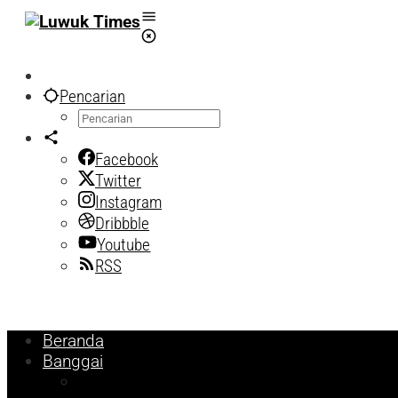
Lewati
ke
konten
Pencarian
Facebook
Twitter
Instagram
Dribbble
Youtube
RSS
Beranda
Banggai
Religi