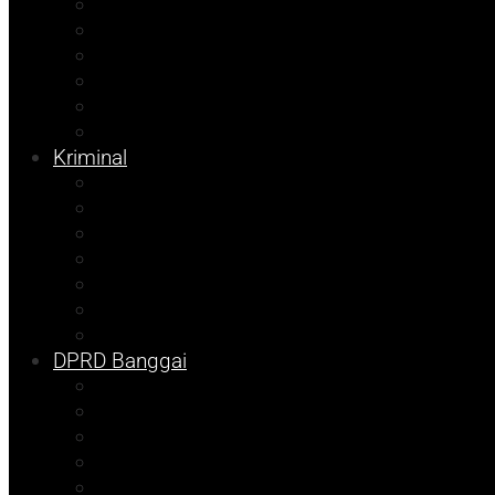
Internasional
Nasional
Kesehatan
Pemilu 2024
Pilkada 2024
Parpol
Kriminal
Ekonomi
Balut
Bangkep
Info Dispora
Pilkada
Kolom Syarif
Tojo Unauna
DPRD Banggai
DKISP
Prokopim
Info Disdikbud
Kampus
Info Mining KFM