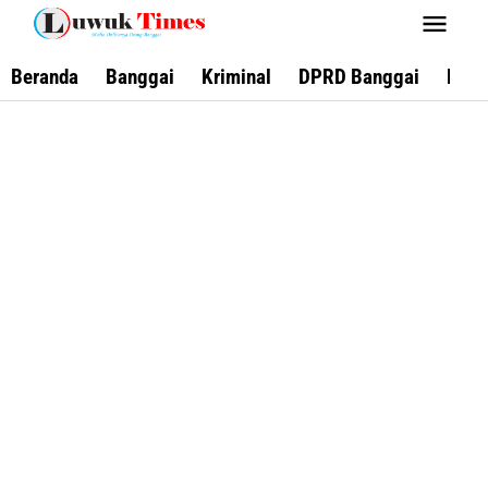
Lewati
ke
konten
Beranda
Banggai
Kriminal
DPRD Banggai
Keca