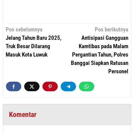
Navigasi
Pos sebelumnya
Pos berikutnya
pos
Jelang Tahun Baru 2025,
Antisipasi Gangguan
Truk Besar Dilarang
Kamtibas pada Malam
Masuk Kota Luwuk
Pergantian Tahun, Polres
Banggai Siapkan Ratusan
Personel
Komentar