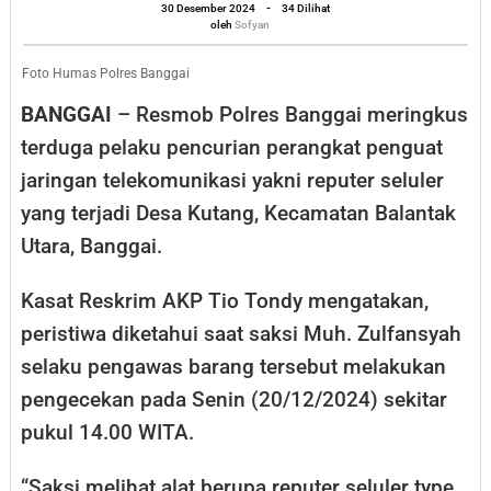
Seluler
oleh
30 Desember 2024
-
34 Dilihat
Sofyan
oleh
Sofyan
di
Balantak
Foto Humas Polres Banggai
Utara
BANGGAI
– Resmob Polres Banggai meringkus
Diringkus
terduga pelaku pencurian perangkat penguat
jaringan telekomunikasi yakni reputer seluler
yang terjadi Desa Kutang, Kecamatan Balantak
Utara, Banggai.
Kasat Reskrim AKP Tio Tondy mengatakan,
peristiwa diketahui saat saksi Muh. Zulfansyah
selaku pengawas barang tersebut melakukan
pengecekan pada Senin (20/12/2024) sekitar
pukul 14.00 WITA.
“Saksi melihat alat berupa reputer seluler type