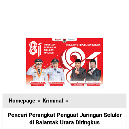
Pencuri
Homepage
»
Kriminal
»
Perangkat
Pencuri Perangkat Penguat Jaringan Seluler
Penguat
di Balantak Utara Diringkus
Jaringan