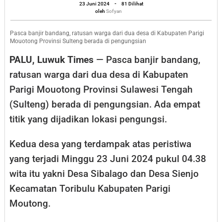
oleh
Moutong,
23 Juni 2024
-
81 Dilihat
Sofyan
oleh
Sofyan
Ratusan
Warga
Pasca banjir bandang, ratusan warga dari dua desa di Kabupaten Parigi
Mouotong Provinsi Sulteng berada di pengungsian
Dua
PALU, Luwuk Times
— Pasca banjir bandang,
Desa
ratusan warga dari dua desa di Kabupaten
Berada
Parigi Mouotong Provinsi Sulawesi Tengah
di
Pengungsian
(Sulteng) berada di pengungsian. Ada empat
titik yang dijadikan lokasi pengungsi.
Kedua desa yang terdampak atas peristiwa
yang terjadi Minggu 23 Juni 2024 pukul 04.38
wita itu yakni Desa Sibalago dan Desa Sienjo
Kecamatan Toribulu Kabupaten Parigi
Moutong.