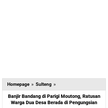
Banjir
Homepage
»
Sulteng
»
Bandang
Banjir Bandang di Parigi Moutong, Ratusan
di
Warga Dua Desa Berada di Pengungsian
Parigi