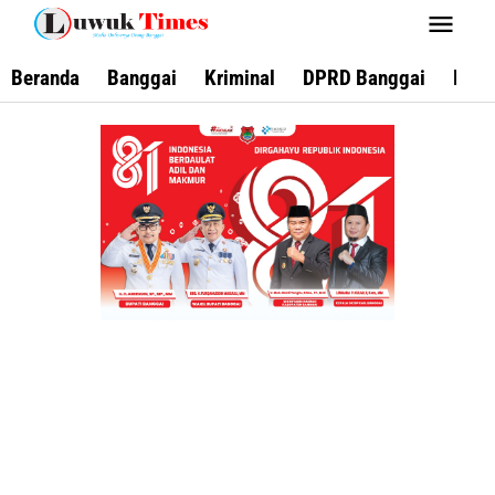
Lewati
ke
konten
Beranda
Banggai
Kriminal
DPRD Banggai
Keca