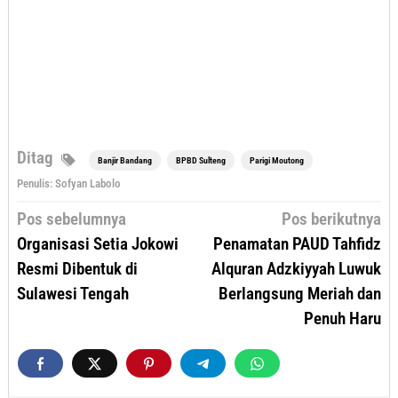
Ditag
Banjir Bandang
BPBD Sulteng
Parigi Moutong
Penulis: Sofyan Labolo
Navigasi
Pos sebelumnya
Pos berikutnya
pos
Organisasi Setia Jokowi
Penamatan PAUD Tahfidz
Resmi Dibentuk di
Alquran Adzkiyyah Luwuk
Sulawesi Tengah
Berlangsung Meriah dan
Penuh Haru