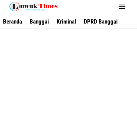
Lewati
ke
konten
Beranda
Banggai
Kriminal
DPRD Banggai
Keca