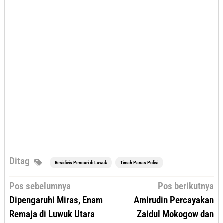
Ditag
Residivis Pencuri di Luwuk
Timah Panas Polisi
Navigasi
Pos sebelumnya
Pos berikutnya
pos
Dipengaruhi Miras, Enam
Amirudin Percayakan
Remaja di Luwuk Utara
Zaidul Mokogow dan