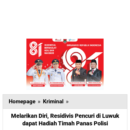
Melarikan
Homepage
»
Kriminal
»
Diri,
Melarikan Diri, Residivis Pencuri di Luwuk
Residivis
dapat Hadiah Timah Panas Polisi
Pencuri