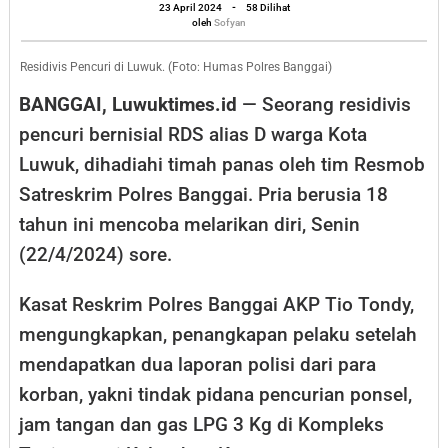
oleh
di
23 April 2024
-
58 Dilihat
Sofyan
oleh
Sofyan
Luwuk
dapat
Residivis Pencuri di Luwuk. (Foto: Humas Polres Banggai)
Hadiah
BANGGAI, Luwuktimes.id
— Seorang residivis
Timah
pencuri bernisial RDS alias D warga Kota
Panas
Luwuk, dihadiahi timah panas oleh tim Resmob
Polisi
Satreskrim Polres Banggai. Pria berusia 18
tahun ini mencoba melarikan diri, Senin
(22/4/2024) sore.
Kasat Reskrim Polres Banggai AKP Tio Tondy,
mengungkapkan, penangkapan pelaku setelah
mendapatkan dua laporan polisi dari para
korban, yakni tindak pidana pencurian ponsel,
jam tangan dan gas LPG 3 Kg di Kompleks