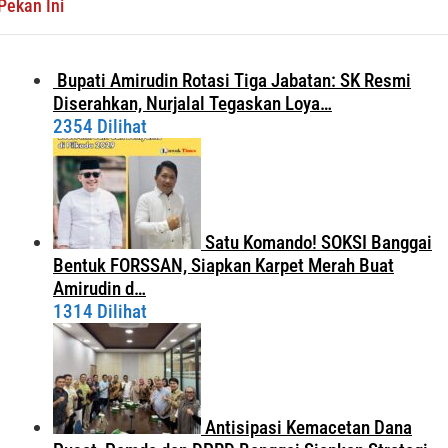
Pekan Ini
Bupati Amirudin Rotasi Tiga Jabatan: SK Resmi
Diserahkan, Nurjalal Tegaskan Loya…
2354 Dilihat
Satu Komando! SOKSI Banggai
Bentuk FORSSAN, Siapkan Karpet Merah Buat
Amirudin d…
1314 Dilihat
Antisipasi Kemacetan Dana