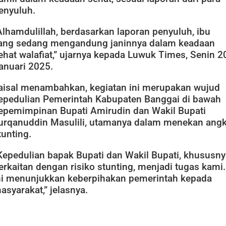
enyuluh.
Alhamdulillah, berdasarkan laporan penyuluh, ibu
ang sedang mengandung janinnya dalam keadaan
ehat walafiat,” ujarnya kepada Luwuk Times, Senin 2
anuari 2025.
aisal menambahkan, kegiatan ini merupakan wujud
epedulian Pemerintah Kabupaten Banggai di bawah
epemimpinan Bupati Amirudin dan Wakil Bupati
urqanuddin Masulili, utamanya dalam menekan ang
tunting.
Kepedulian bapak Bupati dan Wakil Bupati, khususny
erkaitan dengan risiko stunting, menjadi tugas kami.
ni menunjukkan keberpihakan pemerintah kepada
asyarakat,” jelasnya.