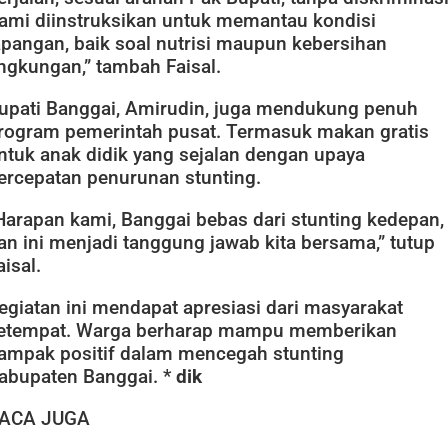
ami diinstruksikan untuk memantau kondisi
apangan, baik soal nutrisi maupun kebersihan
ingkungan,” tambah Faisal.
upati Banggai, Amirudin, juga mendukung penuh
rogram pemerintah pusat. Termasuk makan gratis
ntuk anak didik yang sejalan dengan upaya
ercepatan penurunan stunting.
Harapan kami, Banggai bebas dari stunting kedepan,
an ini menjadi tanggung jawab kita bersama,” tutup
aisal.
egiatan ini mendapat apresiasi dari masyarakat
etempat. Warga berharap mampu memberikan
ampak positif dalam mencegah stunting
abupaten Banggai. *
dik
ACA JUGA