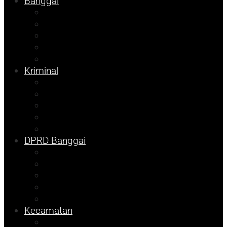
Banggai
Religi
Internasional
Nasional
Kesehatan
Ekonomi
Kriminal
Pemilu 2024
Pilkada 2024
Parpol
DKISP
Prokopim
DPRD Banggai
Balut
Bangkep
Info Dispora
Pilkada
Pemilu
Kecamatan
Kolom Syarif