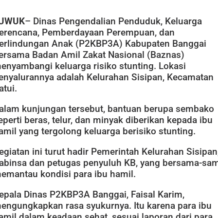
UWUK
– Dinas Pengendalian Penduduk, Keluarga
erencana, Pemberdayaan Perempuan, dan
erlindungan Anak (P2KBP3A) Kabupaten Banggai
ersama Badan Amil Zakat Nasional (Baznas)
enyambangi keluarga risiko stunting. Lokasi
enyalurannya adalah Kelurahan Sisipan, Kecamatan
atui.
alam kunjungan tersebut, bantuan berupa sembako
eperti beras, telur, dan minyak diberikan kepada ibu
amil yang tergolong keluarga berisiko stunting.
egiatan ini turut hadir Pemerintah Kelurahan Sisipan
abinsa dan petugas penyuluh KB, yang bersama-sa
emantau kondisi para ibu hamil.
epala Dinas P2KBP3A Banggai, Faisal Karim,
engungkapkan rasa syukurnya. Itu karena para ibu
amil dalam keadaan sehat, sesuai laporan dari para