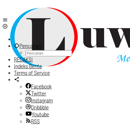
Lewati
ke
konten
Pencarian
REDAKSI
Indeks Berita
Terms of Service
Facebook
Twitter
Instagram
Dribbble
Youtube
RSS