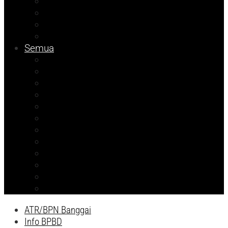
Info Dinsos
Pendidikan
Kolom Muhadam
Info Unismuh
Semua
Kolom Herdi
Agenda Beniyanto
Kolom Budi
Ramadhan Berkah
Info PT ABM
ATR/BPN Banggai 2026
ATR/BPN Banggai
Info BPBD
Info Disnakeswan
Info TPHP
Info Tambang
Info Damkar
ATR/BPN Banggai
Info BPBD