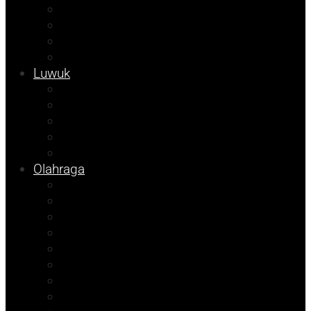
Kampus
Tojo Unauna
Sulteng
Tekno
Luwuk
Info Mining KFM
Info Disdikbud
Info JOB Tomori
Info PUPR
Info Bapenda
Olahraga
Agenda Andhika
Sosok
Foto Bicara
Opini
Porkab 2025
Kolom Cudy
Video
Tips