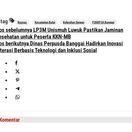
itag
Baznas
Kecamatan Batui
Kelurahan Sisipan
P2KBP3A Banggai
avigasi
os sebelumnya
LP3M Unismuh Luwuk Pastikan Jaminan
os
esehatan untuk Peserta KKN-MB
os berikutnya
Dinas Perpusda Banggai Hadirkan Inovasi
iterasi Berbasis Teknologi dan Inklusi Sosial
Komentar