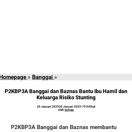
P2KBP3A
Homepage
»
Banggai
»
Banggai
dan
P2KBP3A Banggai dan Baznas Bantu Ibu Hamil dan
Baznas
Keluarga Risiko Stunting
Bantu
oleh
20 Januari 2025
20 Januari 2025
-
75 Dilihat
Ibu
Sofyan
oleh
Sofyan
Hamil
dan
P2KBP3A Banggai dan Baznas membantu
Keluarga