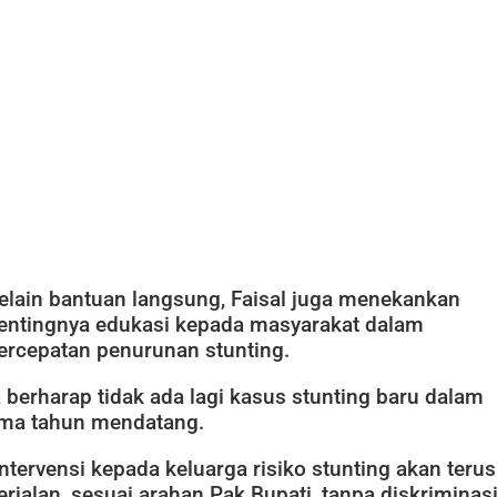
elain bantuan langsung, Faisal juga menekankan
entingnya edukasi kepada masyarakat dalam
ercepatan penurunan stunting.
a berharap tidak ada lagi kasus stunting baru dalam
ima tahun mendatang.
Intervensi kepada keluarga risiko stunting akan terus
erjalan, sesuai arahan Pak Bupati, tanpa diskriminasi