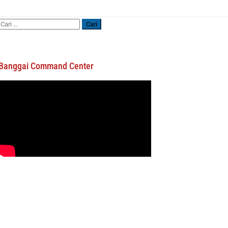
Cari
untuk:
Banggai Command Center