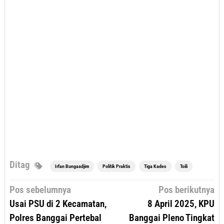
Ditag
Irfan Bungaadjim
Politik Praktis
Tiga Kades
Toili
Navigasi
Pos sebelumnya
Pos berikutnya
pos
Usai PSU di 2 Kecamatan,
8 April 2025, KPU
Polres Banggai Pertebal
Banggai Pleno Tingkat