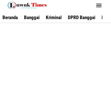
Lewati
ke
konten
Beranda
Banggai
Kriminal
DPRD Banggai
Keca