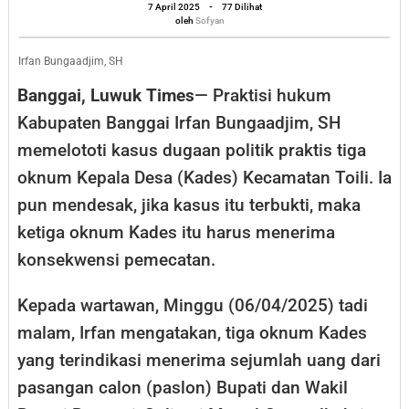
oleh
Desak
7 April 2025
-
77 Dilihat
Sofyan
oleh
Sofyan
3
Kades
Irfan Bungaadjim, SH
di
Banggai, Luwuk Times
— Praktisi hukum
Toili
Kabupaten Banggai Irfan Bungaadjim, SH
Banggai
memelototi kasus dugaan politik praktis tiga
Dipecat
oknum Kepala Desa (Kades) Kecamatan Toili. Ia
pun mendesak, jika kasus itu terbukti, maka
ketiga oknum Kades itu harus menerima
konsekwensi pemecatan.
Kepada wartawan, Minggu (06/04/2025) tadi
malam, Irfan mengatakan, tiga oknum Kades
yang terindikasi menerima sejumlah uang dari
pasangan calon (paslon) Bupati dan Wakil