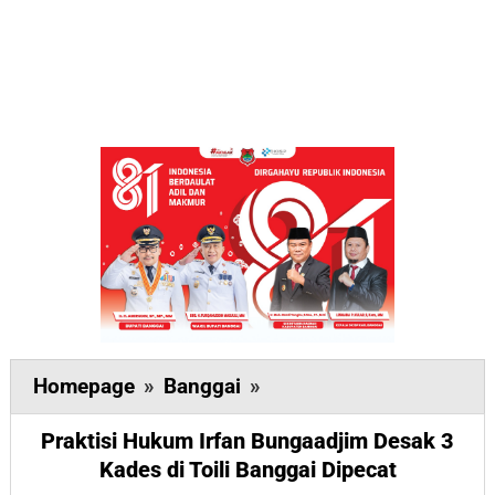
Praktisi
Homepage
»
Banggai
»
Hukum
Praktisi Hukum Irfan Bungaadjim Desak 3
Irfan
Kades di Toili Banggai Dipecat
Bungaadjim