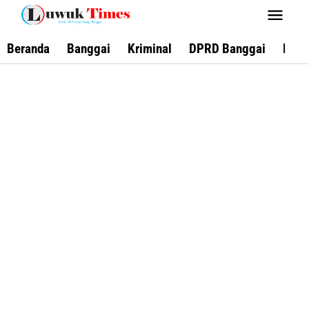
Lewati
ke
konten
Beranda
Banggai
Kriminal
DPRD Banggai
Keca