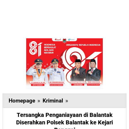
Tersangka
Homepage
»
Kriminal
»
Penganiayaan
Tersangka Penganiayaan di Balantak
di
Diserahkan Polsek Balantak ke Kejari
Balantak