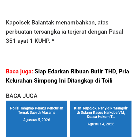
Kapolsek Balantak menambahkan, atas
perbuatan tersangka ia terjerat dengan Pasal
351 ayat 1 KUHP. *
Baca juga:
Siap Edarkan Ribuan Butir THD, Pria
Kelurahan Simpong Ini Ditangkap di Toili
BACA JUGA
Polisi Tangkap Pelaku Pencurian
Kian Terpojok, Penyidik 'Mangkir'
Ternak Sapi di Masama
di Sidang Kasus Narkoba VM,
Kuasa Hukum T...
Agustus 5, 2026
Agustus 4, 2026