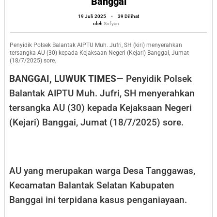
Banggai
Diserahkan
oleh
19 Juli 2025
-
39 Dilihat
Polsek
Sofyan
oleh
Sofyan
Balantak
ke
Penyidik Polsek Balantak AIPTU Muh. Jufri, SH (kiri) menyerahkan
tersangka AU (30) kepada Kejaksaan Negeri (Kejari) Banggai, Jumat
Kejari
(18/7/2025) sore.
Banggai
BANGGAI, LUWUK TIMES
— Penyidik Polsek
Balantak AIPTU Muh. Jufri, SH menyerahkan
tersangka AU (30) kepada Kejaksaan Negeri
(Kejari) Banggai, Jumat (18/7/2025) sore.
AU yang merupakan warga Desa Tanggawas,
Kecamatan Balantak Selatan Kabupaten
Banggai ini terpidana kasus penganiayaan.