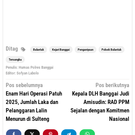
Ditag
Balantak
Kejari Banggai
Penganiyaan
Polsek Balantak
Tersangka
Penulis: Humas Polres Banggai
Editor: Sofyan Labolo
Navigasi
Pos sebelumnya
Pos berikutnya
pos
Enam Hari Operasi Patuh
Kepala DLH Banggai Judi
2025, Jumlah Laka dan
Amisudin: RAD PPM
Pelanggaran Lalin
Sejalan dengan Komitmen
Menurun di Sulteng
Nasional