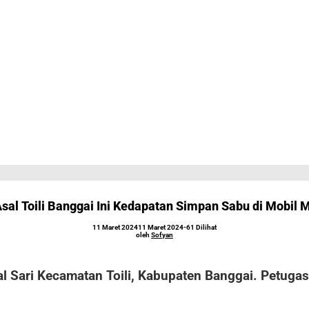
Asal Toili Banggai Ini Kedapatan Simpan Sabu di Mobil 
oleh
11 Maret 2024
11 Maret 2024
-
61 Dilihat
Sofyan
oleh
Sofyan
al Sari Kecamatan Toili, Kabupaten Banggai. Petug