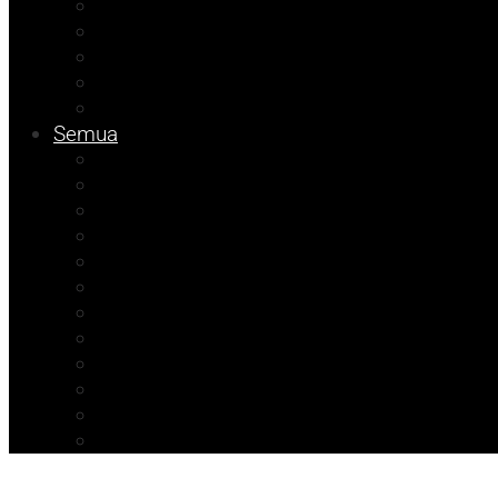
Tips
Info Dinsos
Pendidikan
Kolom Muhadam
Info Unismuh
Semua
Kolom Herdi
Agenda Beniyanto
Kolom Budi
Ramadhan Berkah
Info PT ABM
ATR/BPN Banggai 2026
ATR/BPN Banggai
Info BPBD
Info Disnakeswan
Info TPHP
Info Tambang
Info Damkar