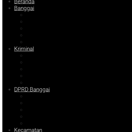
Beranda
Banggai
Religi
Internasional
Nasional
Kesehatan
Ekonomi
Kriminal
Pemilu 2024
Pilkada 2024
Parpol
DKISP
Prokopim
DPRD Banggai
Balut
Bangkep
Info Dispora
Pilkada
Pemilu
Kecamatan