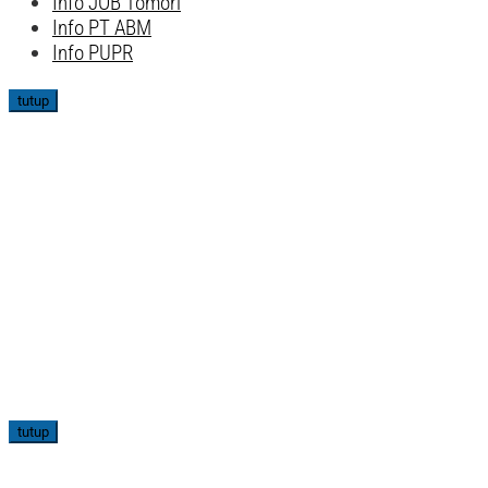
Info JOB Tomori
Info PT ABM
Info PUPR
tutup
tutup