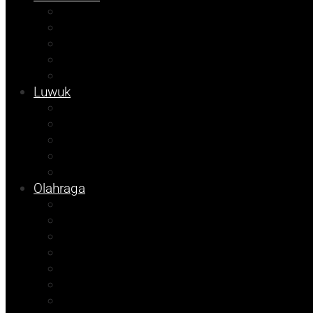
Kolom Syarif
Kampus
Tojo Unauna
Sulteng
Tekno
Luwuk
Info Mining KFM
Info Disdikbud
Info JOB Tomori
Info PUPR
Info Bapenda
Olahraga
Agenda Andhika
Sosok
Foto Bicara
Opini
Porkab 2025
Kolom Cudy
Video