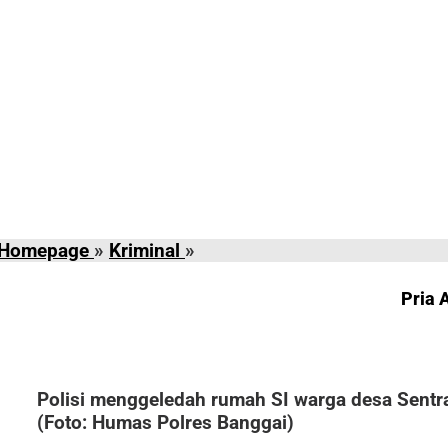
Pria
Homepage
»
Kriminal
»
Asal
Toili
Pria 
Banggai
Ini
Kedapatan
Simpan
Polisi menggeledah rumah SI warga desa Sentr
Sabu
(Foto: Humas Polres Banggai)
di