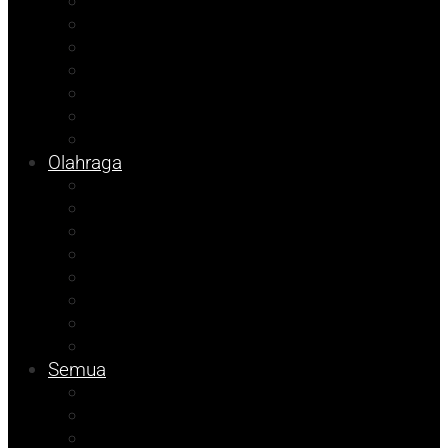
Opini
Agenda Andhika
Kolom Cudy
Porkab 2025
Video
Tips
Info Bapenda
Olahraga
Pendidikan
Kolom Herdi
Kolom Muhadam
Kolom Budi
Agenda Beniyanto
Ramadhan Berkah
Info PT ABM
Info Unismuh
Semua
ATR/BPN Banggai 2026
ATR/BPN Banggai
Info BPBD