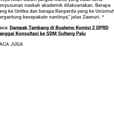
enyusunan naskah akademik dilaksanakan. Berapa
ang ke Untika dan berapa Ranperda yang ke Unismuh
ergantung kesepakatn nantinya,” jelas Zaenuri. *
aca:
Dampak Tambang di Bualemo Komisi 2 DPRD
anggai Konsultasi ke SDM Sulteng Palu
ACA JUGA