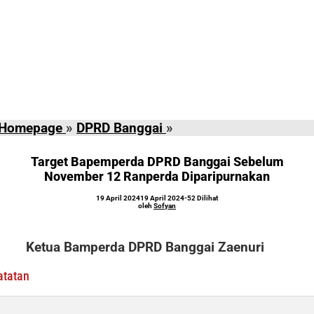
Target
Homepage
»
DPRD Banggai
»
Bapemperda
DPRD
Target Bapemperda DPRD Banggai Sebelum
Banggai
November 12 Ranperda Diparipurnakan
Sebelum
oleh
19 April 2024
19 April 2024
-
52 Dilihat
November
Sofyan
oleh
Sofyan
12
Ranperda
Ketua Bamperda DPRD Banggai Zaenuri
Diparipurnakan
atatan