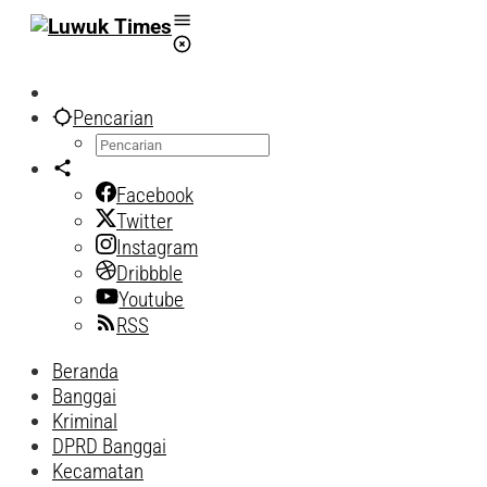
Lewati
ke
konten
Pencarian
Facebook
Twitter
Instagram
Dribbble
Youtube
RSS
Beranda
Banggai
Kriminal
DPRD Banggai
Kecamatan