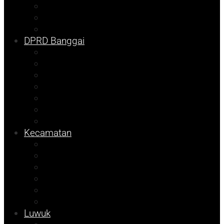
Pilkada
Kolom Syarif
Tojo Unauna
DPRD Banggai
DKISP
Prokopim
Info Disdikbud
Kampus
Info Mining KFM
Sulteng
Pemilu
Kecamatan
Sosok
Foto Bicara
Info Dinsos
Info JOB Tomori
Info PUPR
Tekno
Luwuk