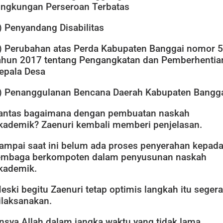
ingkungan Perseroan Terbatas
) Penyandang Disabilitas
) Perubahan atas Perda Kabupaten Banggai nomor 5
ahun 2017 tentang Pengangkatan dan Pemberhentia
epala Desa
) Penanggulanan Bencana Daerah Kabupaten Bangg
antas bagaimana dengan pembuatan naskah
kademik? Zaenuri kembali memberi penjelasan.
ampai saat ini belum ada proses penyerahan kepad
embaga berkompoten dalam penyusunan naskah
kademik.
eski begitu Zaenuri tetap optimis langkah itu segera
ilaksanakan.
Insya Allah dalam jangka waktu yang tidak lama