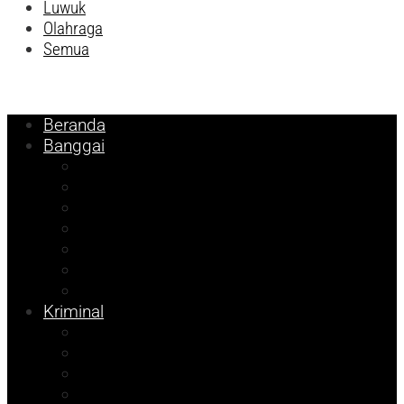
Luwuk
Olahraga
Semua
Beranda
Banggai
Religi
Internasional
Nasional
Kesehatan
Pemilu 2024
Pilkada 2024
Parpol
Kriminal
Ekonomi
Balut
Bangkep
Info Dispora