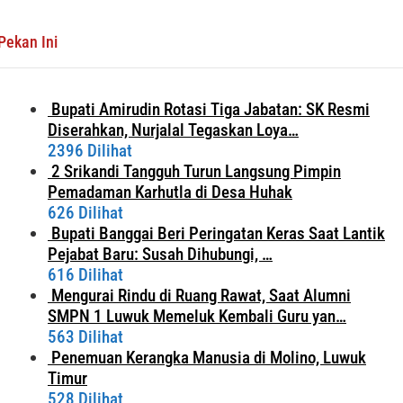
Pekan Ini
Bupati Amirudin Rotasi Tiga Jabatan: SK Resmi
Diserahkan, Nurjalal Tegaskan Loya…
2396 Dilihat
2 Srikandi Tangguh Turun Langsung Pimpin
Pemadaman Karhutla di Desa Huhak
626 Dilihat
Bupati Banggai Beri Peringatan Keras Saat Lantik
Pejabat Baru: Susah Dihubungi, …
616 Dilihat
Mengurai Rindu di Ruang Rawat, Saat Alumni
SMPN 1 Luwuk Memeluk Kembali Guru yan…
563 Dilihat
Penemuan Kerangka Manusia di Molino, Luwuk
Timur
528 Dilihat