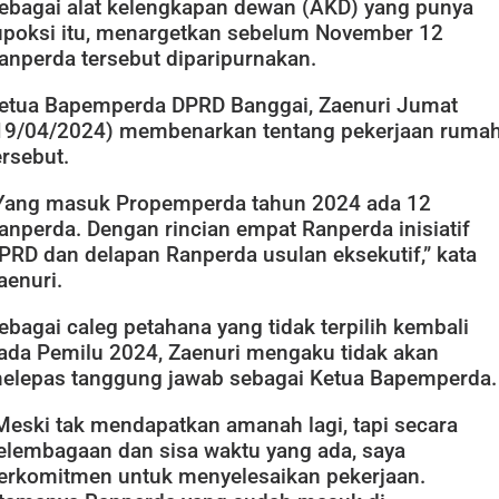
ebagai alat kelengkapan dewan (AKD) yang punya
upoksi itu, menargetkan sebelum November 12
anperda tersebut diparipurnakan.
etua Bapemperda DPRD Banggai, Zaenuri Jumat
19/04/2024) membenarkan tentang pekerjaan ruma
ersebut.
Yang masuk Propemperda tahun 2024 ada 12
anperda. Dengan rincian empat Ranperda inisiatif
PRD dan delapan Ranperda usulan eksekutif,” kata
aenuri.
ebagai caleg petahana yang tidak terpilih kembali
ada Pemilu 2024, Zaenuri mengaku tidak akan
elepas tanggung jawab sebagai Ketua Bapemperda.
Meski tak mendapatkan amanah lagi, tapi secara
elembagaan dan sisa waktu yang ada, saya
erkomitmen untuk menyelesaikan pekerjaan.