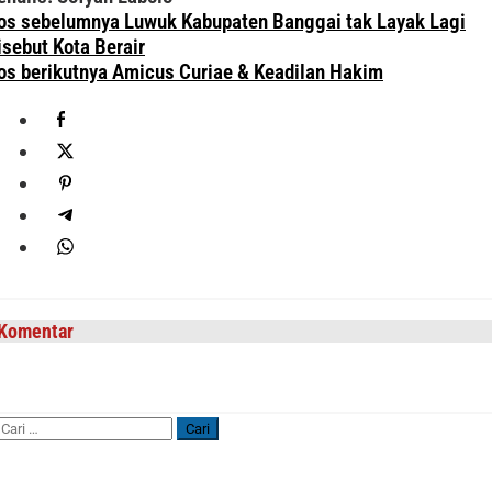
avigasi
os sebelumnya
Luwuk Kabupaten Banggai tak Layak Lagi
os
isebut Kota Berair
os berikutnya
Amicus Curiae & Keadilan Hakim
Komentar
Cari
untuk: