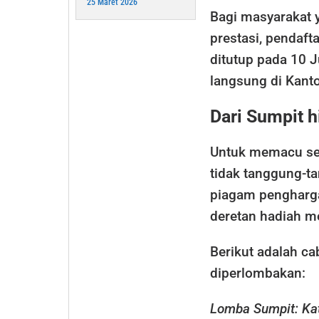
25 Maret 2026
Bagi masyarakat y
prestasi, pendaft
ditutup pada 10 J
langsung di Kant
Dari Sumpit 
Untuk memacu sem
tidak tanggung-t
piagam pengharga
deretan hadiah m
Berikut adalah ca
diperlombakan:
Lomba Sumpit: Kat