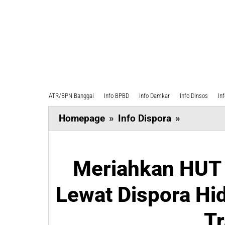
ATR/BPN Banggai
Info BPBD
Info Damkar
Info Dinsos
In
Meriahka
Homepage
»
Info Dispora
»
HUT
Banggai
ke-
Meriahkan HUT 
66,
Lewat Dispora Hi
Pemda
Lewat
Tr
Dispora