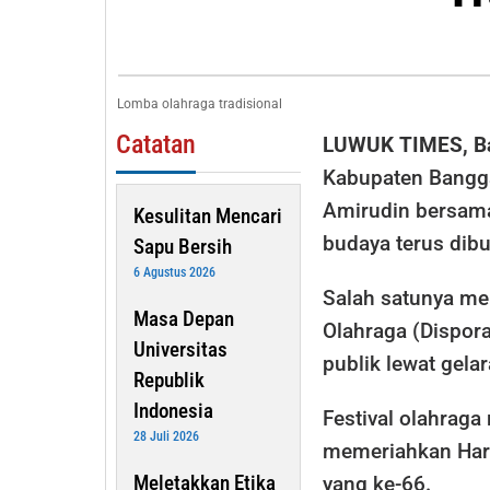
Hidupkan
Kembali
Olahraga
Tradision
Lomba olahraga tradisional
Catatan
LUWUK TIMES, B
Kabupaten Bangga
Amirudin bersama
Kesulitan Mencari
budaya terus dibu
Sapu Bersih
6 Agustus 2026
Salah satunya me
Masa Depan
Olahraga (Dispor
Universitas
publik lewat gel
Republik
Indonesia
Festival olahraga
28 Juli 2026
memeriahkan Har
Meletakkan Etika
yang ke-66.