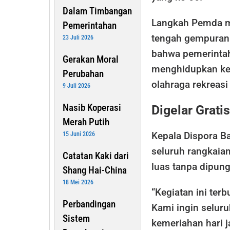
Dalam Timbangan
Langkah Pemda mel
Pemerintahan
tengah gempuran e
23 Juli 2026
bahwa pemerintah
Gerakan Moral
menghidupkan kem
Perubahan
olahraga rekreasi
9 Juli 2026
Nasib Koperasi
Digelar Grati
Merah Putih
Kepala Dispora B
15 Juni 2026
seluruh rangkaian
Catatan Kaki dari
luas tanpa dipung
Shang Hai-China
18 Mei 2026
“Kegiatan ini ter
Perbandingan
Kami ingin selur
Sistem
kemeriahan hari ja