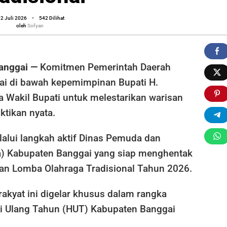
oleh
2 Juli 2026
-
542 Dilihat
Sofyan
oleh
Sofyan
al
anggai —
Komitmen Pemerintah Daerah
i di bawah kepemimpinan Bupati H.
 Wakil Bupati untuk melestarikan warisan
ktikan nyata.
lalui langkah aktif Dinas Pemuda dan
a) Kabupaten Banggai yang siap menghentak
aran Lomba Olahraga Tradisional Tahun 2026.
 rakyat ini digelar khusus dalam rangka
i Ulang Tahun (HUT) Kabupaten Banggai