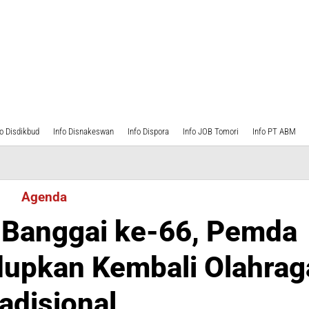
fo Disdikbud
Info Disnakeswan
Info Dispora
Info JOB Tomori
Info PT ABM
n
Agenda
Banggai ke-66, Pemda
dupkan Kembali Olahrag
adisional