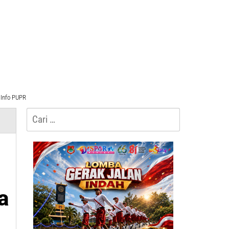
Info PUPR
Cari
untuk:
a