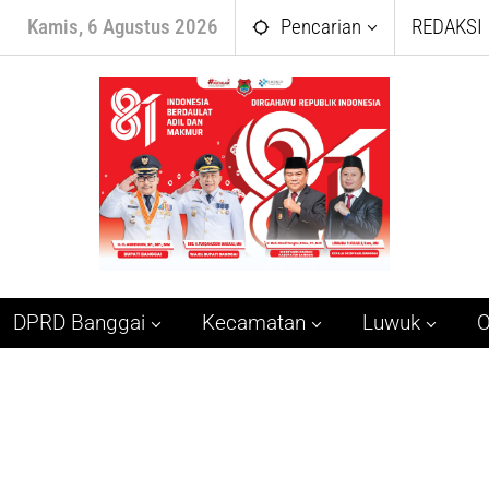
Kamis, 6 Agustus 2026
Pencarian
REDAKSI
DPRD Banggai
Kecamatan
Luwuk
O